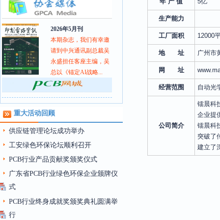
年 产 值
5亿
生产能力
2026年5月刊
工厂面积
1200
本期杂志，我们有幸邀
请到中兴通讯副总裁吴
地 址
广州市
永盛担任客座主编，吴
网 址
www.ma
总以《锚定AI战略...
经营范围
自动光
镭晨科技
重大活动回顾
企业提
公司简介
镭晨科
供应链管理论坛成功举办
突破了
工安绿色环保论坛顺利召开
建立了
PCB行业产品贡献奖颁奖仪式
广东省PCB行业绿色环保企业颁牌仪
式
PCB行业终身成就奖颁奖典礼圆满举
行