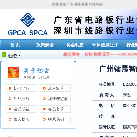
欢迎莅临广东省电路板行业协会，今天是
2026年08月
首 页
政策解读
协会动态
环保信息公开
行业
越过寒冬，祈盼春暖花开——GPCA/SP
动态：
广州镭晨智
会员编号
E20260
协会介绍
成立沿革
负 责 人
宋悦
组织章程
现任理监事
电 话
020-86
会员权益
会员名录
传 真
加入协会
联系我们
国际认证
国家高