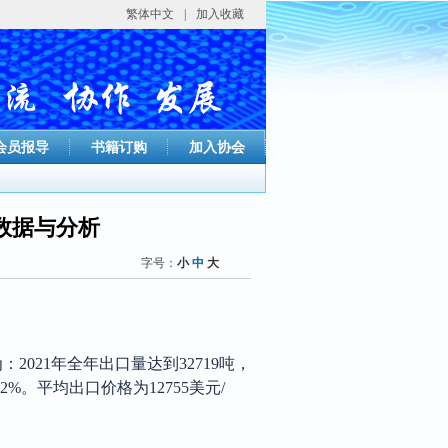
繁体中文
|
加入收藏
会员报导
书籍订购
加入协会
口数据与分析
字号：
小
中
大
2021年全年出口量达到32719吨，
.2%。平均出口价格为12755美元/