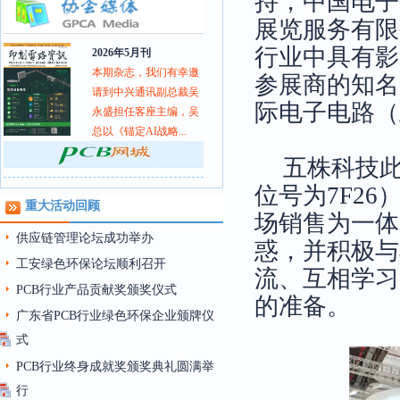
持，中国电子
展览服务有限
行业中具有影
2026年5月刊
本期杂志，我们有幸邀
参展商的知名
请到中兴通讯副总裁吴
际电子电路（
永盛担任客座主编，吴
总以《锚定AI战略...
五株科技
位号为7F2
重大活动回顾
场销售为一体
供应链管理论坛成功举办
惑，并积极与
工安绿色环保论坛顺利召开
流、互相学习
PCB行业产品贡献奖颁奖仪式
的准备。
广东省PCB行业绿色环保企业颁牌仪
式
PCB行业终身成就奖颁奖典礼圆满举
行