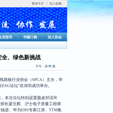
繁体中文
|
加入收藏
会员报导
书籍订购
加入协会
安全、绿色新挑战
字号：
小
中
大
线路板行业协会（
SPCA）主办，华
安ESG论坛”在深圳成功举办。
题，本次论坛特别设置圆桌对话环
全部长梁元辉、沪士电子质量工程师
进、华为EHS专家江涛、TTM集