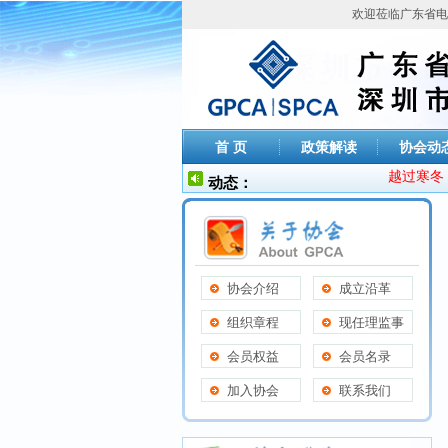
欢迎莅临广东省电
首 页
政策解读
协会动
越过寒冬，祈
动态：
协会介绍
成立沿革
组织章程
现任理监事
会员权益
会员名录
加入协会
联系我们