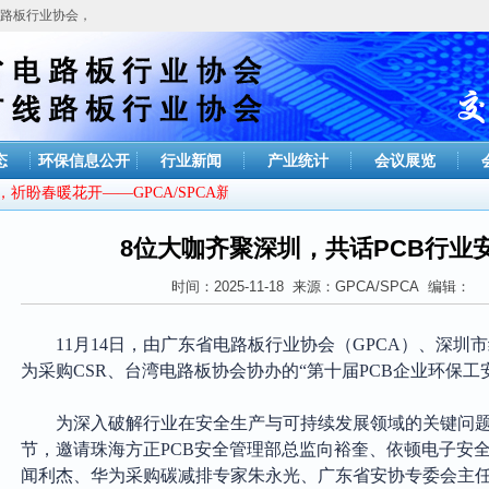
路板行业协会，今天是
2026年08月06日 星期四
态
环保信息公开
行业新闻
产业统计
会议展览
盼春暖花开——GPCA/SPCA新年贺词
8位大咖齐聚深圳，共话PCB行业
时间：2025-11-18 来源：GPCA/SPCA 编辑：
11月14日，由广东省电路板行业协会（GPCA）、
深圳市
为采购CSR、台湾电路板协会协办的“第十届PCB企业环保工
为深入破解行业在安全生产与可持续发展领域的关键问
节，邀请珠海方正
PCB安全管理部总监向裕奎、依顿电子安
闻利杰、华为采购碳减排专家朱永光、广东省安协专委会主任钱