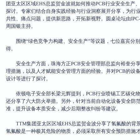
团亚太区区域EHS总监贺金波就如何推动PCB行业安全生产
探讨。专家们结合自身实践经验与行业洞察展开分享，为行
共性、痛点问题，提供新思路，开拓新视野。
圆桌论坛由
IP
周国银主持。
围绕
“绿色竞争力构建、安全生产”等议题，七位嘉宾分
得。
安全生产方面，
珠海方正
PCB安全管理部总监向裕奎分
理措施，以及人才赋能安全管理方面的经验。并对PCB的设
设计等进行了探讨。
依顿电子安全部长梁元辉提到，
PCB行业喷锡工艺碳化
还分享了六大防火举措。另外，针对当前自动化设备安全防
准，提升设备本质安全，减少后期整改纠纷等建议。
TTM集团亚太区区域EHS总监贺金波分享了氢氟酸的背
氢氟酸是一种极其危险的物质，必须采取所有安全预防措施