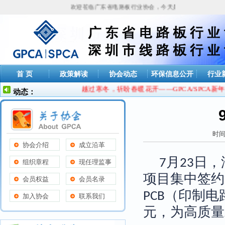
欢迎莅临广东省电路板行业协会，今天是
2026年08月07日
首 页
政策解读
协会动态
环保信息公开
行业
越过寒冬，祈盼春暖花开——GPCA/SPCA新年
动态：
时间
协会介绍
成立沿革
月
日，
7
23
组织章程
现任理监事
项目集中签约
会员权益
会员名录
（印制电
PCB
加入协会
联系我们
元，为高质量