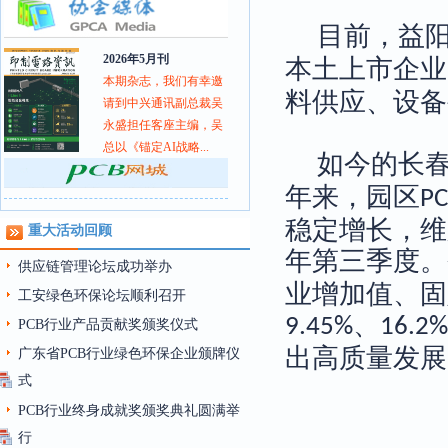
目前，益
2026年5月刊
本土上市企业
本期杂志，我们有幸邀
料供应、设备
请到中兴通讯副总裁吴
永盛担任客座主编，吴
总以《锚定AI战略...
如今的长
年来，园区
P
稳定增长，维
重大活动回顾
年第三季度。
供应链管理论坛成功举办
业增加值、固
工安绿色环保论坛顺利召开
、
9.45%
16.2%
PCB行业产品贡献奖颁奖仪式
出高质量发展
广东省PCB行业绿色环保企业颁牌仪
式
PCB行业终身成就奖颁奖典礼圆满举
行