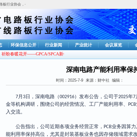
路板行业协会，今天是
2026年08月06日 星期四
态
环保信息公开
行业新闻
产业统计
会议展览
盼春暖花开——GPCA/SPCA新年贺词
深南电路产能利用率保
时间：2025-7-9 来源：财中社 编辑：
月
日，深南电路（
）发布公告，公司于
年
7
3
002916
2025
7
金等机构调研，围绕公司的经营情况、工厂产能利用率、
PCB
入交流。
公告指出，
公司近期各项业务经营正常，
业务因算力
PCB
能利用率保持高位，尤其是封装基板业务也因存储领域需求