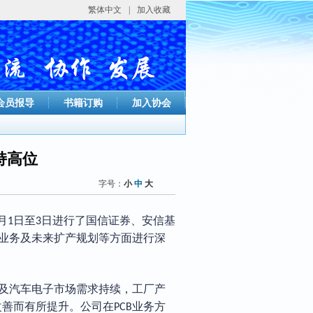
繁体中文
|
加入收藏
会员报导
书籍订购
加入协会
持高位
字号：
小
中
大
月
日至
日进行了国信证券、安信基
1
3
业务及未来扩产规划等方面进行深
及汽车电子市场需求持续，工厂产
改善而有所提升。
公司在
业务方
PCB