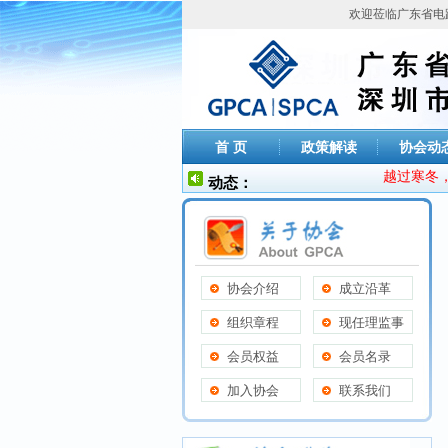
欢迎莅临广东省电
首 页
政策解读
协会动
越过寒冬，祈
动态：
协会介绍
成立沿革
组织章程
现任理监事
会员权益
会员名录
加入协会
联系我们